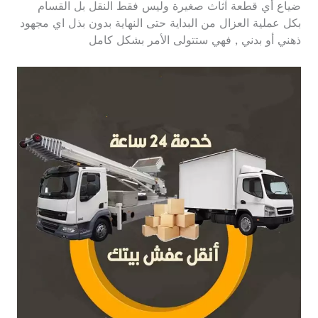
ضياع أي قطعة آثاث صغيرة وليس فقط النقل بل القسام
بكل عملية العزال من البداية حتى النهاية بدون بذل اي مجهود
ذهني أو بدني , فهي ستتولى الأمر بشكل كامل