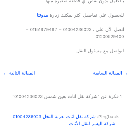
بالكامل بدون نقص أي قطعة صغيرة منها
للحصول علي تفاصيل اكثر يمكنك زيارة
مدونتا
اتصل الأن علي : 01004236023 – 01151979497 –
01200529400
لتواصل مع مسئول النقل
→
المقالة السابقة
المقالة التالية
←
1 فكرة عن “شركة نقل اثاث بعين شمس 01004236023”
Pingback:
شركة نقل اثاث بعزبة النخل 01004236023
- شركة اليسر لنقل الأثاث