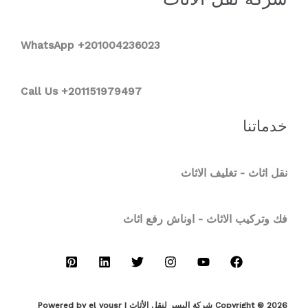
WhatsApp +2
01004236023
Call Us +201151979497
خدماتنا
نقل اثاث - تغليف الاثاث
فك وتركيب الاثاث - اوناش رفع اثاث
Copyright © 2026 شركة اليسر لنقل الأثاث | Powered by el yousr