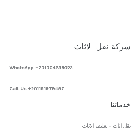
شركة نقل الاثاث
WhatsApp +2
01004236023
Call Us +201151979497
خدماتنا
نقل اثاث - تغليف الاثاث