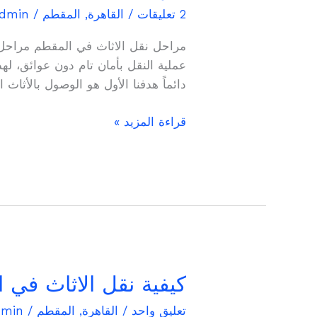
نقل
2 تعليقات
/
القاهرة
,
المقطم
/
dmin
الاثاث
في
مراحل نقل الاثاث في المقطم مراحل 
المقطم
عملية النقل بأمان تام دون عوائق، لهذ
01004236023
دائماً هدفنا الأول هو الوصول بالأثاث ا
قراءة المزيد »
كيفية
كيفية نقل الاثاث في 
نقل
تعليق واحد
/
القاهرة
,
المقطم
/
dmin
الاثاث