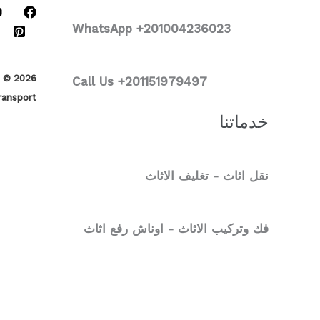
WhatsApp +2
01004236023
Call Us +201151979497
ransport
خدماتنا
نقل اثاث - تغليف الاثاث
فك وتركيب الاثاث - اوناش رفع اثاث