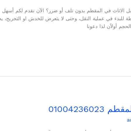
قل الاثاث في المقطم بدون تلف أو ضرر؟ الآن نقدم لكم أسهل طر
طة للبدء في عملية النقل، وحتى لا يتعرض للخدش او التجريح،
حجم أولاًن لذا دعونا
010042360
a