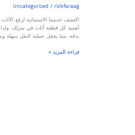
رفع
Uncategorized
/
rizkfaraag
اثاث
بڤيدة
اكتشف خدمتنا الاستثنائية لرفع الأثاث
التجمع
أهمية كل قطعة أثاث في منزلك، ولذا ن
01004236023
بدقة، مما يجعل عملية النقل سهلة و
قراءة المزيد »