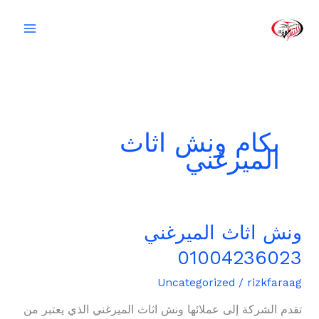
خطي
لى
لمحتوى
بكام ونش اثاث
الميرغني
ونش اثاث الميرغني
ونش
اثاث
01004236023
الميرغني
01004236023
Uncategorized
/
rizkfaraag
تقدم الشركة إلى عملائها ونش اثاث الميرغني الذي يعتبر من