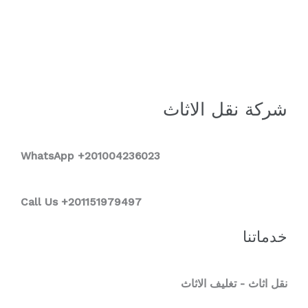
شركة نقل الاثاث
WhatsApp +2
01004236023
Call Us +201151979497
خدماتنا
نقل اثاث - تغليف الاثاث